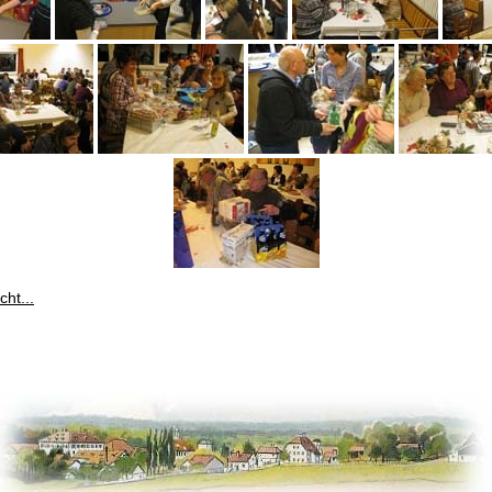
cht...