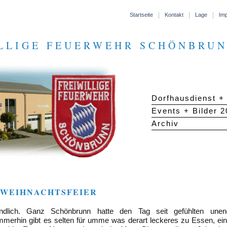
|
|
|
Startseite
Kontakt
Lage
Im
LLIGE FEUERWEHR SCHÖNBRUN
Dorfhausdienst +
Events + Bilder 
Archiv
 - WEIHNACHTSFEIER
ndlich. Ganz Schönbrunn hatte den Tag seit gefühlten unen
Immerhin gibt es selten für umme was derart leckeres zu Essen, ei