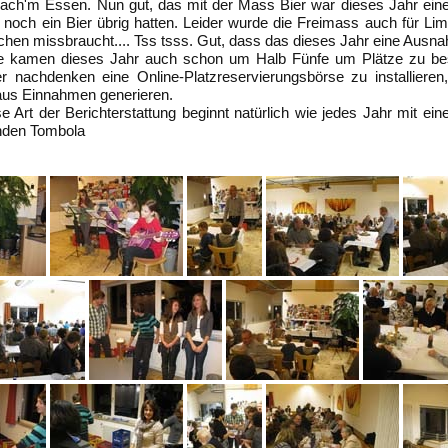
nach'm Essen. Nun gut, das mit der Mass Bier war dieses Jahr ein
 noch ein Bier übrig hatten. Leider wurde die Freimass auch für L
chen missbraucht.... Tss tsss. Gut, dass das dieses Jahr eine Ausna
e kamen dieses Jahr auch schon um Halb Fünfe um Plätze zu bese
ber nachdenken eine Online-Platzreservierungsbörse zu installiere
aus Einnahmen generieren.
e Art der Berichterstattung beginnt natürlich wie jedes Jahr mit ei
nden Tombola