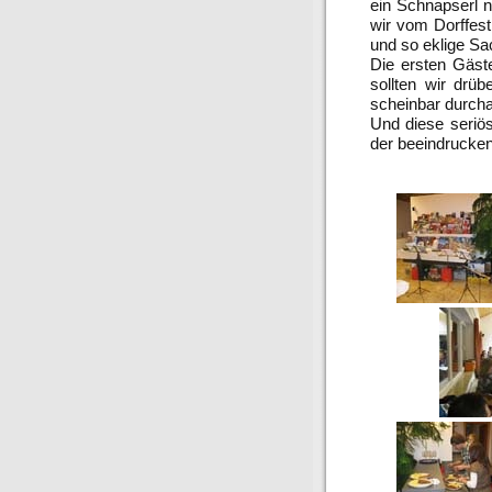
ein Schnapserl 
wir vom Dorffest
und so eklige Sa
Die ersten Gäst
sollten wir drü
scheinbar durch
Und diese seriös
der beeindrucke